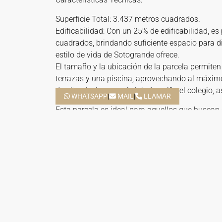
Superficie Total: 3.437 metros cuadrados.
Edificabilidad: Con un 25% de edificabilidad, e
cuadrados, brindando suficiente espacio para d
estilo de vida de Sotogrande ofrece.
El tamaño y la ubicación de la parcela permiten 
terrazas y una piscina, aprovechando al máximo 
de alto nivel, como el club de golf y el colegio, 
WHATSAPP
|
MAIL
|
LLAMAR
Esta parcela es ideal para aquellos que buscan 
rodeado de naturaleza y con acceso a servicios
sur de España.
PARCELA EN VENTA ZONA L,
MÁS DETALLES Y
VISTAS AL GOLF
SERVIC