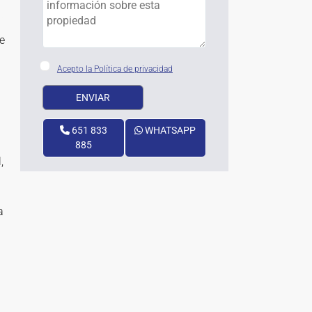
e
Acepto la Política de privacidad
651 833
WHATSAPP
885
,
a