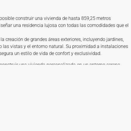
s posible construir una vivienda de hasta 859,25 metros
iseñar una residencia lujosa con todas las comodidades que el
la creación de grandes áreas exteriores, incluyendo jardines,
las vistas y el entorno natural. Su proximidad a instalaciones
asegura un estilo de vida de confort y exclusividad.
construir una vivienda personalizada en un entorno sereno,
 de élite, dentro de una de las comunidades más prestigiosas de
 CARACTERISTICAS
IO DE SEGURIDAD 24H
VISTAS PARCIALES AL MAR