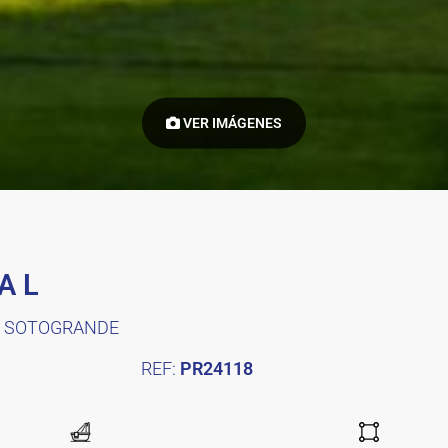
VER IMÁGENES
A L
E SOTOGRANDE
REF:
PR24118