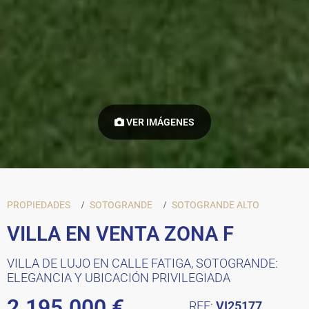
VER IMÁGENES
PROPIEDADES
SOTOGRANDE
SOTOGRANDE ALTO
VILLA EN VENTA ZONA F
VILLA DE LUJO EN CALLE FATIGA, SOTOGRANDE:
ELEGANCIA Y UBICACIÓN PRIVILEGIADA
2.195.000 €
REF:
VI25177